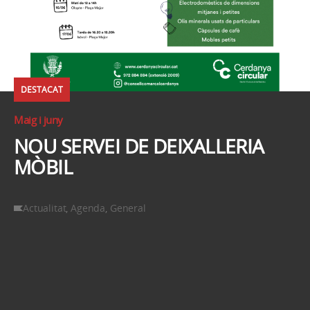
DESTACAT
Maig i juny
NOU SERVEI DE DEIXALLERIA
MÒBIL
Actualitat
,
Agenda
,
General