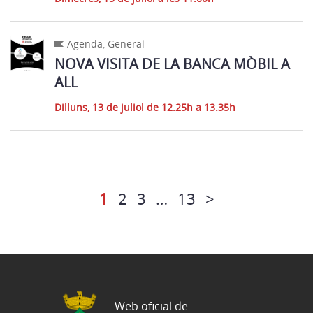
Agenda
,
General
NOVA VISITA DE LA BANCA MÒBIL A
ALL
Dilluns, 13 de juliol de 12.25h a 13.35h
1
2
3
…
13
>
Web oficial de