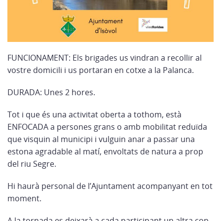
FUNCIONAMENT: Els brigades us vindran a recollir al
vostre domicili i us portaran en cotxe a la Palanca.
DURADA: Unes 2 hores.
Tot i que és una activitat oberta a tothom, està
ENFOCADA a persones grans o amb mobilitat reduïda
que visquin al municipi i vulguin anar a passar una
estona agradable al matí, envoltats de natura a prop
del riu Segre.
Hi haurà personal de l’Ajuntament acompanyant en tot
moment.
A la tornada es deixarà a cada participant un altra cop