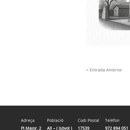
< Entrada Anterior
Adreça
Població
Codi Postal
Telèfon
Pl.Major, 2
All – ( Isòvol )
17539
972 894 051