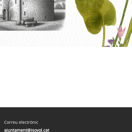
Correu electrònic
ajuntament@isovol.cat