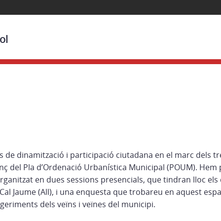
ol
s de dinamització i participació ciutadana en el marc dels tr
ç del Pla d’Ordenació Urbanística Municipal (POUM). Hem 
organitzat en dues sessions presencials, que tindran lloc els 
 Cal Jaume (All), i una enquesta que trobareu en aquest espa
uggeriments dels veïns i veïnes del municipi.