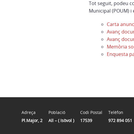
Tot seguit, podeu co
Municipal (POUM) i e
Carta anunci
Avanç docu
Avanç docu
Memòria soc
Enquesta pa
Adreça
Població
Codi Postal
Telèfon
Pl.Major, 2
All – ( Isòvol )
17539
972 894 051