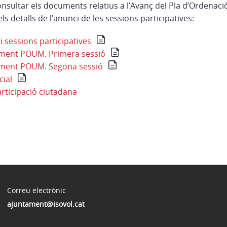
nsultar els documents relatius a l’Avanç del Pla d’Ordenaci
ls detalls de l’anunci de les sessions participatives:
 sessions participatives
ment POUM. Primera sessió
ment POUM. Segona sessió
ial
rticipació ciutadana
Correu electrònic
ajuntament@isovol.cat